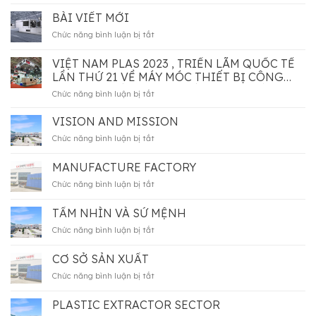
post
BÀI VIẾT MỚI
ở
Chức năng bình luận bị tắt
Bài
viết
VIỆT NAM PLAS 2023 , TRIỂN LÃM QUỐC TẾ
mới
LẦN THỨ 21 VỀ MÁY MÓC THIẾT BỊ CÔNG
NGHIỆP NGÀNH NHỰA VÀ CAO SU CÓ SỰ
ở
Chức năng bình luận bị tắt
THAM GIA CỦA CÔNG TY MÁY MÓC LK VIỆT
Việt
NAM THÀNH CÔNG TỐT ĐẸP
Nam
VISION AND MISSION
plas
ở
Chức năng bình luận bị tắt
2023
Vision
,
and
MANUFACTURE FACTORY
triển
mission
lãm
ở
Chức năng bình luận bị tắt
quốc
Manufacture
tế
factory
TẦM NHÌN VÀ SỨ MỆNH
lần
thứ
ở
Chức năng bình luận bị tắt
21
Tầm
về
nhìn
CƠ SỞ SẢN XUẤT
máy
và
móc
ở
Chức năng bình luận bị tắt
sứ
thiết
Cơ
mệnh
bị
sở
PLASTIC EXTRACTOR SECTOR
công
sản