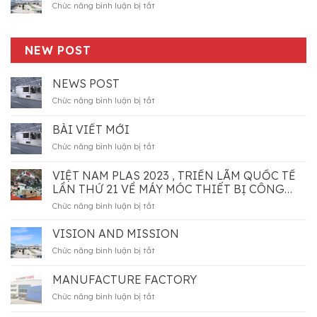
nghiệp
ở
Chức năng bình luận bị tắt
xuất
ngành
PLASTIC
nhựa
EXTRACTOR
và
SECTOR
NEW POST
cao
su
có
NEWS POST
sự
ở
Chức năng bình luận bị tắt
tham
News
gia
post
của
BÀI VIẾT MỚI
Công
ở
Chức năng bình luận bị tắt
Ty
Bài
Máy
viết
VIỆT NAM PLAS 2023 , TRIỂN LÃM QUỐC TẾ
Móc
mới
LK
LẦN THỨ 21 VỀ MÁY MÓC THIẾT BỊ CÔNG
Việt
NGHIỆP NGÀNH NHỰA VÀ CAO SU CÓ SỰ
ở
Chức năng bình luận bị tắt
Nam
THAM GIA CỦA CÔNG TY MÁY MÓC LK VIỆT
Việt
thành
NAM THÀNH CÔNG TỐT ĐẸP
Nam
VISION AND MISSION
công
plas
Tốt
ở
Chức năng bình luận bị tắt
2023
đẹp
Vision
,
and
MANUFACTURE FACTORY
triển
mission
lãm
ở
Chức năng bình luận bị tắt
quốc
Manufacture
tế