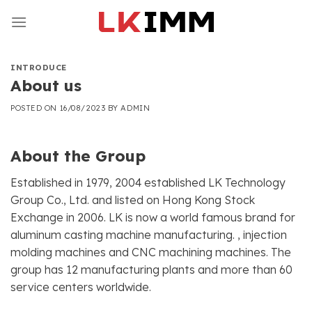
Skip
to
content
INTRODUCE
About us
POSTED ON
16/08/2023
BY
ADMIN
About the Group
Established in 1979, 2004 established LK Technology
Group Co., Ltd. and listed on Hong Kong Stock
Exchange in 2006. LK is now a world famous brand for
aluminum casting machine manufacturing. , injection
molding machines and CNC machining machines. The
group has 12 manufacturing plants and more than 60
service centers worldwide.