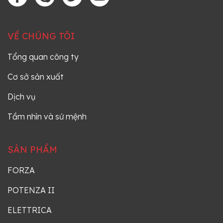
Nam
thành
công
Tốt
VỀ CHÚNG TÔI
đẹp
Tổng quan công ty
Cơ sở sản xuất
Dịch vụ
Tầm nhìn và sứ mệnh
SẢN PHẨM
FORZA
POTENZA II
ELETTRICA