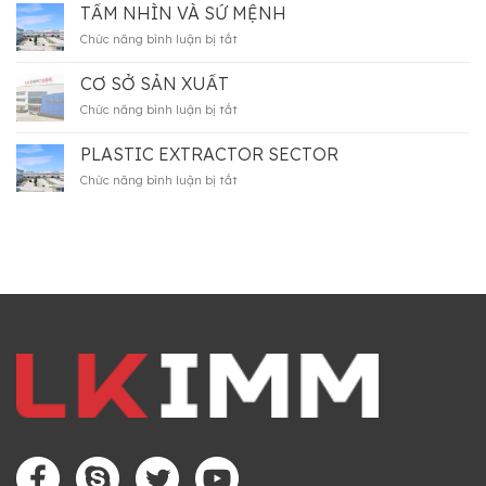
factory
TẦM NHÌN VÀ SỨ MỆNH
lần
thứ
ở
Chức năng bình luận bị tắt
21
Tầm
về
nhìn
CƠ SỞ SẢN XUẤT
máy
và
móc
ở
Chức năng bình luận bị tắt
sứ
thiết
Cơ
mệnh
bị
sở
PLASTIC EXTRACTOR SECTOR
công
sản
nghiệp
ở
Chức năng bình luận bị tắt
xuất
ngành
PLASTIC
nhựa
EXTRACTOR
và
SECTOR
cao
su
có
sự
tham
gia
của
Công
Ty
Máy
Móc
LK
Việt